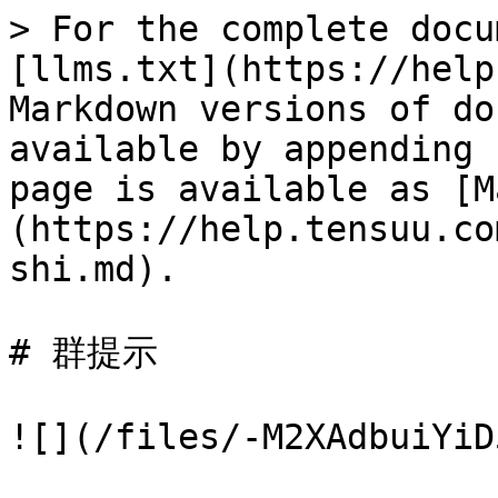
> For the complete docu
[llms.txt](https://help
Markdown versions of do
available by appending 
page is available as [M
(https://help.tensuu.co
shi.md).

# 群提示

![](/files/-M2XAdbuiYiD