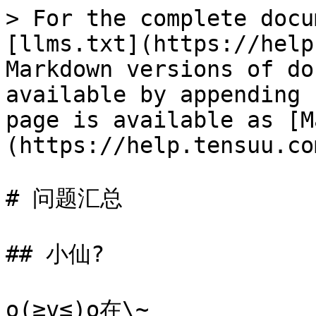
> For the complete docu
[llms.txt](https://help
Markdown versions of do
available by appending 
page is available as [M
(https://help.tensuu.co
# 问题汇总

## 小仙?

o(≧v≦)o在\~
