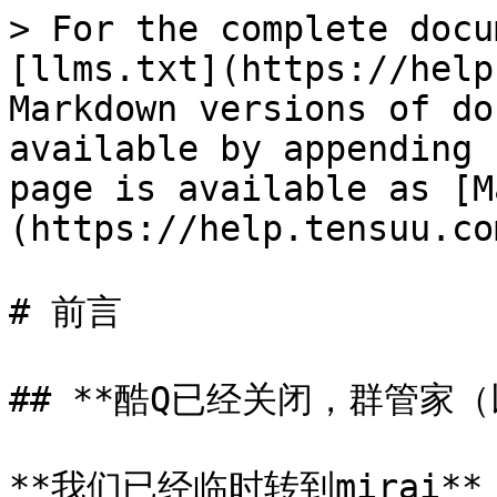
> For the complete docu
[llms.txt](https://help
Markdown versions of do
available by appending 
page is available as [M
(https://help.tensuu.co
# 前言

## **酷Q已经关闭，群管家
**我们已经临时转到mirai**
